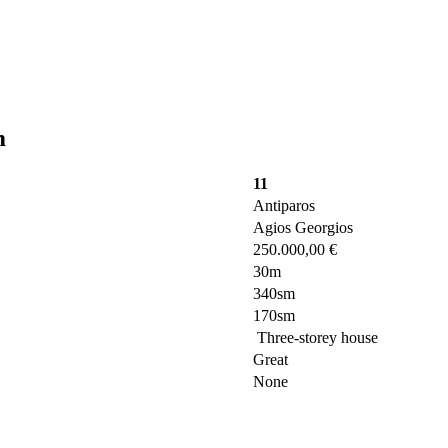
m
11
Antiparos
Agios Georgios
250.000,00 €
30m
340sm
170sm
Three-storey house
Great
None