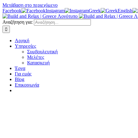
Μετάβαση στο περιεχόμενο
Facebook
Instagram
Greek
English
Αναζήτηση για:
Αρχική
Υπηρεσίες
Συμβουλευτική
Μελέτες
Κατασκευή
Έργα
Για εμάς
Blog
Επικοινωνία