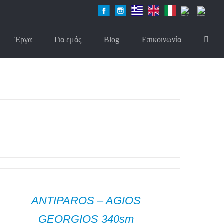
Facebook
Instagram
Greek
English
Italian
French
Russian
Έργα
Για εμάς
Blog
Επικοινωνία
ΕΠΤΟΜΈΡΕΙΕΣ
ΕΠΤΟΜΈΡΕΙΕΣ
ANTIPAROS – AGIOS
GEORGIOS 340sm