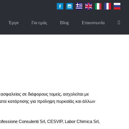
Facebook
Instagram
Greek
English
Italian
French
Russian
Έργα
Για εμάς
Blog
Επικοινωνία
 ασφαλείας σε διάφορους τομείς, ασχολείται με
ήματα κατάρτισης για πρόληψη πυρκαϊάς και άλλων
ssione Consulenti Srl, CESVIP, Labor Chimica Srl,