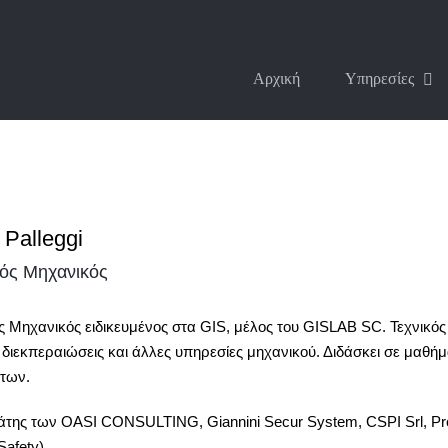
Αρχική
Υπηρεσίες
 Palleggi
κός Μηχανικός
ς Μηχανικός ειδικευμένος στα GIS, μέλος του GISLAB SC. Τεχνικός
, διεκπεραιώσεις και άλλες υπηρεσίες μηχανικού. Διδάσκει σε μαθ
των.
της των OASI CONSULTING, Giannini Secur System, CSPI Srl, Profe
afety).