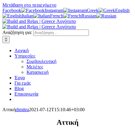
Μετάβαση στο περιεχόμενο
Facebook
Instagram
Greek
English
Italian
French
Russian
Αναζήτηση για:
Αρχική
Υπηρεσίες
Συμβουλευτική
Μελέτες
Κατασκευή
Έργα
Για εμάς
Blog
Επικοινωνία
Αττική
dimitra
2021-07-12T15:10:46+03:00
Αττική