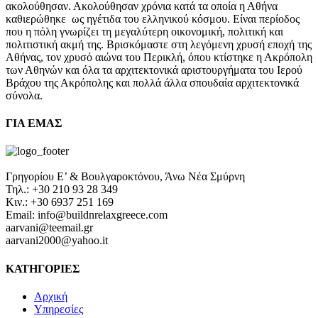
ακολούθησαν. Ακολούθησαν χρόνια κατά τα οποία η Αθήνα
καθιερώθηκε ως ηγέτιδα του ελληνικού κόσμου. Είναι περίοδος
που η πόλη γνωρίζει τη μεγαλύτερη οικονομική, πολιτική και
πολιτιστική ακμή της. Βρισκόμαστε στη λεγόμενη χρυσή εποχή της
Αθήνας, τον χρυσό αιώνα του Περικλή, όπου κτίστηκε η Ακρόπολη
των Αθηνών και όλα τα αρχιτεκτονικά αριστουργήματα του Ιερού
Βράχου της Ακρόπολης και πολλά άλλα σπουδαία αρχιτεκτονικά
σύνολα.
ΓΙΑ ΕΜΑΣ
Γρηγορίου Ε’ & Βουλγαροκτόνου, Άνω Νέα Σμύρνη
Τηλ.: +30 210 93 28 349
Κιν.: +30 6937 251 169
Email: info@buildnrelaxgreece.com
aarvani@teemail.gr
aarvani2000@yahoo.it
ΚΑΤΗΓΟΡΙΕΣ
Αρχική
Υπηρεσίες