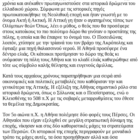
χρόνια και ανέκαθεν πρωταγωνιστούσε στα ιστορικά δρώμενα του
ελλαδικού χώρου. Σύμφωνα με τις ιστορικές πηγές
πρωτοκατοικήθηκε τη Νεολιθική εποχή και ήταν γνωστή με το
όνομα Ακτή ή Ακτική. Η Αττική γη ήταν ο αγαπημένος τόπος των
Ολύμπιων θεών Όπως, λέει ο μύθος, ο θεός που θα προσέφερε
στους κατοίκους το πιο πολύτιμο δώρο θα γινόταν ο προστάτης της
πόλης, η οποία και θα έπαιρνε το όνομά του. Ο Ποσειδώνας
λοιπόν, χτύπησε με την τρίαινά του τον βράχο της Ακρόπολης και
έφτιαξε μια πηγή θαλασσινού νερού. Η Αθηνά προσέφερε ένα
δέντρο ελιάς. Οι κάτοικοι προτίμησαν το δώρο της θεάς κι
ονόμασαν τη πόλη τους Αθήνα και το κλαδί ελιάς καθιερώθηκε από
τότε ως σύμβολο καλής θέλησης και ευγενούς άμιλλας.
Κατά τους αρχαίους χρόνους παρατηρήθηκαν μια σειρά από
οικονομικές και πολιτικές μεταβολές που καθόρισαν την και
γενικότερα της Αττικής. Η εξέλιξη της Αθήνας σημαντικό ρόλο στα
ιστορικά δρώμενα, όπως ο Σόλωνας και ο Πεισίστρατος, ενώ ο
Κλεισθένης το 508 π.Χ με τις σοβαρές μεταρρυθμίσεις του έθεσε
τα θεμέλια της Δημοκρατίας.
Τον 5ο αιώνα π.Χ. η Αθήνα πολέμησε δύο φορές τους Πέρσες. Οι
Αθηναίοι που είχαν εξελιχθεί σε μεγάλη στρατιωτική δύναμη της
εποχής, νίκησαν και στις δύο καθοριστικές μάχες τα στρατεύματα
των Περσών. Οι ιστορικοί της εποχής περιγραφούν με μοναδικό
τρόπο τις μάχες αυτές, τα όσα προηγήθηκαν αλλά και όσα