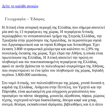
Δείτε το καλάθι αγορών
Γεωγραφία – Έδαφος
Η Αττική είναι ιστορική περιοχή της Ελλάδας που σήμερα αποτελεί
μία από τις 13 περιφέρειες της χώρας. Η περιφέρεια Αττικής
περιλαμβάνει το νοτιοανατολικό τμήμα της Στερεάς Ελλάδας, την
Τροιζηνία στην χερσόνησο της Αργολίδας, τα περισσότερα νησιά
του Αργοσαρωνικού και τα νησιά Κύθηρα και Αντικύθηρα. Έχει
έκταση 3.808 τετραγωνικά χιλιόμετρα και καλύπτει το 2,9% της
συνολικής έκτασης της χώρας. Έχει έδρα την Αθήνα, η οποία είναι
πρωτεύουσα της Ελλάδας. Η Αττική αποτελεί την πρώτη σε
πληθυσμό και πιο πυκνοκατοικημένη περιφέρεια της Ελλάδας,
αφού σε αυτήν βρίσκεται το πολεοδομικό συγκρότημα της Αθήνας,
που συγκεντρώνει το ένα τρίτο του πληθυσμού της χώρας, δηλαδή
περίπου 3.800.000 κατοίκους.
Στο νομό Αττικής, τον πολυπληθέστερο της χώρας, χτυπά δυνατά η
καρδιά της Ελλάδας. Ανάμεσα στην Πεντέλη, τον Υμηττό και την
Πάρνηθα, είναι φωλιασμένη μια σύγχρονη μεγαλούπολη που
προσφέρει τα πάντα: shopping, μουσεία, αξιοθέατα, πάρκα, χώρους
τέχνης, νυχτερινά κέντρα διασκέδασης, άπειρα καφέ και μπαρ,
σινεμά, θέατρα, εκπαιδευτικά ιδρύματα, βιβλιοθήκες και ό,τι άλλο