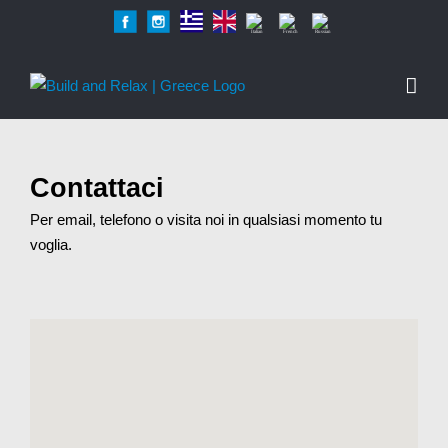
Skip
Facebook
Instagram
Greek
English
Italian
French
Russian
to
content
Contattaci
Per email, telefono o visita noi in qualsiasi momento tu
voglia.