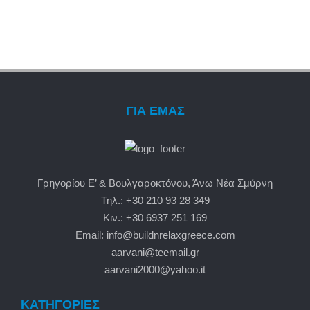
ΓΙΑ ΕΜΑΣ
Γρηγορίου Ε’ & Βουλγαροκτόνου, Άνω Νέα Σμύρνη
Τηλ.: +30 210 93 28 349
Κιν.: +30 6937 251 169
Email: info@buildnrelaxgreece.com
aarvani@teemail.gr
aarvani2000@yahoo.it
ΚΑΤΗΓΟΡΙΕΣ