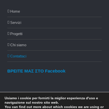
Home
Servizi
Progetti
Chi siamo
Contattaci
ΒΡΕΙΤΕ ΜΑΣ ΣΤΟ Facebook
Usiamo i cookie per fornirti la miglior esperienza d'uso e
navigazione sul nostro sito web.
You can find out more about which cookies we are using or
© Copyright 2016 -
2026 | buildnrelaxgreece.com | All Rights