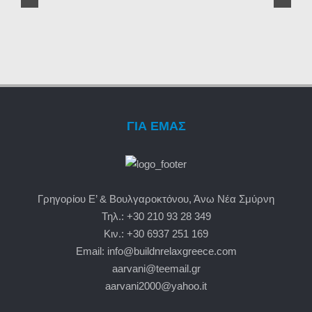
ΓΙΑ ΕΜΑΣ
Γρηγορίου Ε’ & Βουλγαροκτόνου, Άνω Νέα Σμύρνη
Τηλ.: +30 210 93 28 349
Κιν.: +30 6937 251 169
Email: info@buildnrelaxgreece.com
aarvani@teemail.gr
aarvani2000@yahoo.it