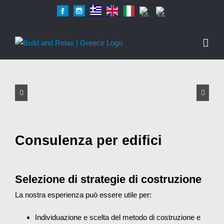
Skip
Facebook
Instagram
Greek
English
Italian
French
Russian
to
content
Consulenza per edifici
Selezione di strategie di costruzione
La nostra esperienza può essere utile per:
Individuazione e scelta del metodo di costruzione e