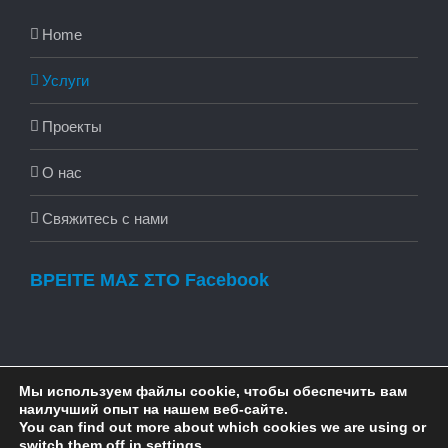
Home
Услуги
Проекты
О нас
Свяжитесь с нами
ΒΡΕΙΤΕ ΜΑΣ ΣΤΟ Facebook
Мы используем файлы cookie, чтобы обеспечить вам
наилучший опыт на нашем веб-сайте.
You can find out more about which cookies we are using or
© Copyright 2016 -
2026 | buildnrelaxgreece.com | All Rights
switch them off in
settings
.