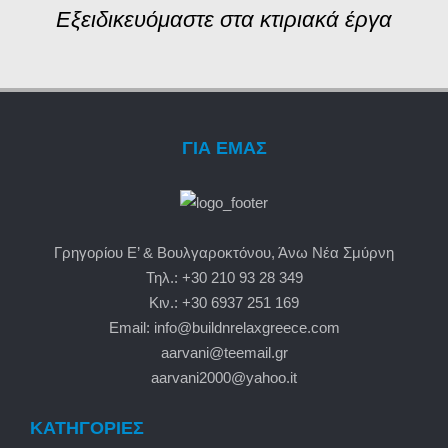
Εξειδικευόμαστε στα κτιριακά έργα
ΓΙΑ ΕΜΑΣ
Γρηγορίου Ε’ & Βουλγαροκτόνου, Άνω Νέα Σμύρνη
Τηλ.: +30 210 93 28 349
Κιν.: +30 6937 251 169
Email: info@buildnrelaxgreece.com
aarvani@teemail.gr
aarvani2000@yahoo.it
ΚΑΤΗΓΟΡΙΕΣ