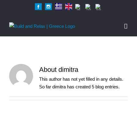
Skip
Facebook
Instagram
Greek
English
Italian
French
Russian
to
content
About
dimitra
This author has not yet filled in any details.
So far dimitra has created 5 blog entries.