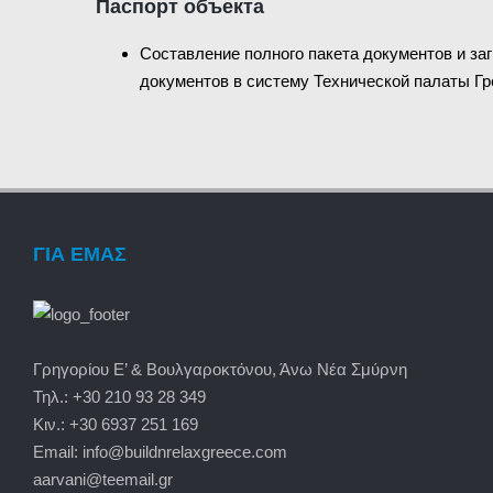
Паспорт объекта
Составление полного пакета документов и з
документов в систему Технической палаты Гр
ΓΙΑ ΕΜΑΣ
Γρηγορίου Ε’ & Βουλγαροκτόνου, Άνω Νέα Σμύρνη
Τηλ.: +30 210 93 28 349
Κιν.: +30 6937 251 169
Email: info@buildnrelaxgreece.com
aarvani@teemail.gr