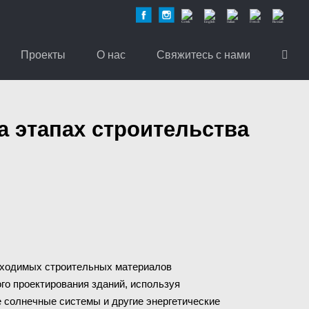
Facebook
Instagram
Greek
English
Italian
French
Russian
Проекты
О нас
Свяжитесь с нами
а этапах строительства
бходимых строительных материалов
ого проектирования зданий, используя
 солнечные системы и другие энергетические